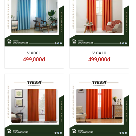
V XD01
V CA10
499,000đ
499,000đ