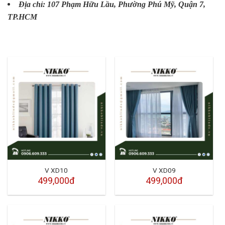
Địa chỉ: 107 Phạm Hữu Lầu, Phường Phú Mỹ, Quận 7,
TP.HCM
V XD10
V XD09
499,000đ
499,000đ