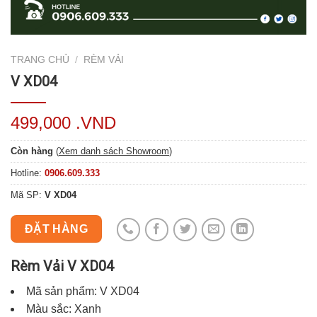
TRANG CHỦ
/
RÈM VẢI
V XD04
499,000 .VND
Còn hàng
(
Xem danh sách Showroom
)
Hotline:
0906.609.333
Mã SP:
V XD04
ĐẶT HÀNG
Rèm Vải V XD04
Mã sản phẩm: V XD04
Màu sắc: Xanh