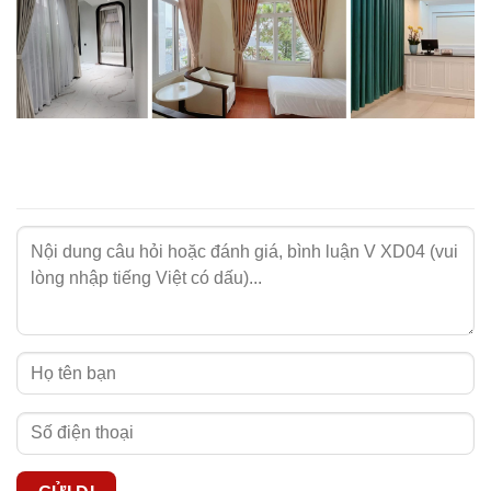
Những lưu ý khi sử dụng rèm màu xnah dương
Để gia tăng độ bền cho sản phẩm rèm vải màu xanh
dương tại nhà NIKKOBLINDS, bạn cần lưu ý các thông tin
quan trọng sau:
- Rèm cần được vệ sinh thường xuyên để tránh bám bụi
bẩn.
- Nên giặt rèm vải bằng tay hoặc giặt máy ở chế độ nhẹ
nhàng.
- Phơi rèm vải ở nơi thoáng mát, tránh ánh nắng trực tiếp.
- Tham khảo
cách vệ sinh rèm vải NIKKOBLINDS
để thực
hiện đúng cách.