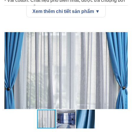
- Vải cotton: Chất liệu phổ biến nhất, được ưa chuộng bởi
sự bền đẹp, dễ giặt ủi và giá thành hợp lý.
Xem thêm chi tiết sản phẩm ▼
- Rèm voan: Chất liệu mỏng nhẹ, tạo cảm giác nhẹ nhàng,
bay bổng.
- Vải nhung: Sang trọng và quý phái nhất, chất liệu dày
dặn, khả năng cản sáng tốt.
- Vải polyester: Chất liệu tổng hợp, có khả năng chống
nhăn, chống phai màu và dễ giặt ủi.
- Vải gấm: Sang trọng, quý phái, phù hợp cho những
không gian rộng rãi.
- Vải bố: Dày dặn, mộc mạc, phù hợp cho những không
gian theo phong cách vintage.
Ứng dụng