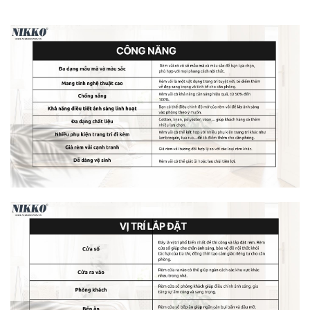
Rèm cửa vải màu dương dùng
để kiểm soát ánh sáng và
độ sáng trong căn phòng.
có thể tạo ra không gian sáng
tạo và phong cách cho phòng làm việc hoặc phòng trẻ
em
trong phòng ngủ để tạo ra một không gian nghỉ ngơi
thoải mái và yên bình.
Rèm vải màu xanh dương phù hợp với những
không gian nào?
Rèm cửa vải màu xanh dương là một lựa chọn tuyệt vời
cho việc trang trí nội thất, mang lại không gian sống tươi
mới và thoải mái. Sản phẩm này có thể kết hợp tốt với
nhiều loại màu tường khác nhau, tạo ra những hiệu ứng
trang trí độc đáo và phù hợp với nhiều phong cách trang trí
khác nhau. Dưới đây là một số loại tường màu phù hợp
với rèm cửa vải màu xanh dương:
1. Tường trắng