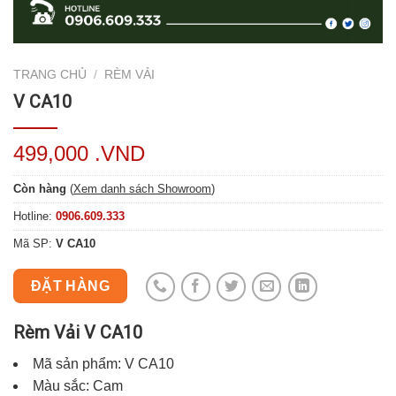
TRANG CHỦ
/
RÈM VẢI
V CA10
499,000 .VND
Còn hàng
(
Xem danh sách Showroom
)
Hotline:
0906.609.333
Mã SP:
V CA10
ĐẶT HÀNG
Rèm Vải V CA10
Mã sản phẩm: V CA10
Màu sắc: Cam