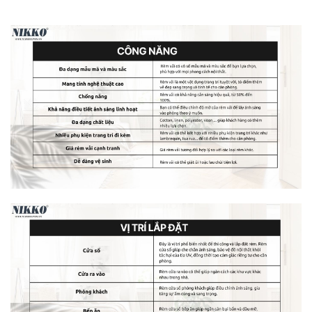
Rèm cửa vải màu cam có thể ứng dụng đa dạng với nhiều
không gian nội thất, từ phòng khách đến phòng ngủ, từ văn
phòng đến nhà hàng hay khách sạn. Với sự kết hợp giữa
phong cách hiện đại và sự tinh tế, đây sẽ là sự lựa chọn
nổi bật và sôi động cho không gian sống của bạn.
Rèm vải màu cam phù hợp với những không gian
nào?
Màu cam không chỉ mang lại sự tươi mới mà còn tạo điểm
nhấn năng động cho không gian sống của bạn. Bộ sưu tập
rèm cửa màu cam của chúng tôi được thiết kế để mang lại
sự sảng khoái và sự sôi động cho mọi căn phòng. Dưới
đây là những gợi ý về cách kết hợp rèm cửa màu cam với
các loại màu tường:
1. Tường màu trắng và xám nhạt
Sự kết hợp giữa rèm cửa màu cam và tường trắng hoặc