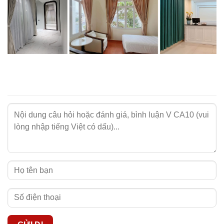
Những lưu ý khi sử dụng rèm màu cam
Để gia tăng độ bền cho sản phẩm rèm vải màu cam tại nhà
NIKKOBLINDS, bạn cần lưu ý các thông tin quan trọng
sau:
- Rèm cần được vệ sinh thường xuyên để tránh bám bụi
bẩn.
- Nên giặt rèm vải bằng tay hoặc giặt máy ở chế độ nhẹ
nhàng.
- Phơi rèm vải ở nơi thoáng mát, tránh ánh nắng trực tiếp.
- Tham khảo
cách vệ sinh rèm vải NIKKOBLINDS
để thực
hiện đúng cách.