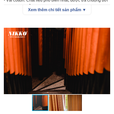
- Vải cotton: Chất liệu phổ biến nhất, được ưa chuộng bởi
sự bền đẹp, dễ giặt ủi và giá thành hợp lý.
Xem thêm chi tiết sản phẩm ▼
- Rèm voan: Chất liệu mỏng nhẹ, tạo cảm giác nhẹ nhàng,
bay bổng.
- Vải nhung: Sang trọng và quý phái nhất, chất liệu dày
dặn, khả năng cản sáng tốt.
- Vải polyester: Chất liệu tổng hợp, có khả năng chống
nhăn, chống phai màu và dễ giặt ủi.
- Vải gấm: Sang trọng, quý phái, phù hợp cho những
không gian rộng rãi.
- Vải bố: Dày dặn, mộc mạc, phù hợp cho những không
gian theo phong cách vintage.
Ứng dụng