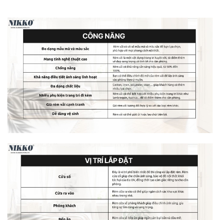
Rèm cửa vải màu dương dùng
để kiểm soát ánh sáng và
độ sáng trong căn phòng.
có thể tạo ra không gian sáng
tạo và phong cách cho phòng làm việc hoặc phòng trẻ
em
trong phòng ngủ để tạo ra một không gian nghỉ ngơi
thoải mái và yên bình.
Rèm vải màu xanh dương phù hợp với những
không gian nào?
Rèm cửa vải màu xanh dương là một lựa chọn tuyệt vời
cho việc trang trí nội thất, mang lại không gian sống tươi
mới và thoải mái. Sản phẩm này có thể kết hợp tốt với
nhiều loại màu tường khác nhau, tạo ra những hiệu ứng
trang trí độc đáo và phù hợp với nhiều phong cách trang trí
khác nhau. Dưới đây là một số loại tường màu phù hợp
với rèm cửa vải màu xanh dương:
1. Tường trắng