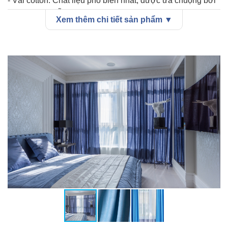
- Vải cotton: Chất liệu phổ biến nhất, được ưa chuộng bởi
sự bền đẹp, dễ giặt ủi và giá thành hợp lý.
Xem thêm chi tiết sản phẩm ▼
- Rèm voan: Chất liệu mỏng nhẹ, tạo cảm giác nhẹ nhàng,
bay bổng.
- Vải nhung: Sang trọng và quý phái nhất, chất liệu dày
dặn, khả năng cản sáng tốt.
- Vải polyester: Chất liệu tổng hợp, có khả năng chống
nhăn, chống phai màu và dễ giặt ủi.
- Vải gấm: Sang trọng, quý phái, phù hợp cho những
không gian rộng rãi.
- Vải bố: Dày dặn, mộc mạc, phù hợp cho những không
gian theo phong cách vintage.
Ứng dụng