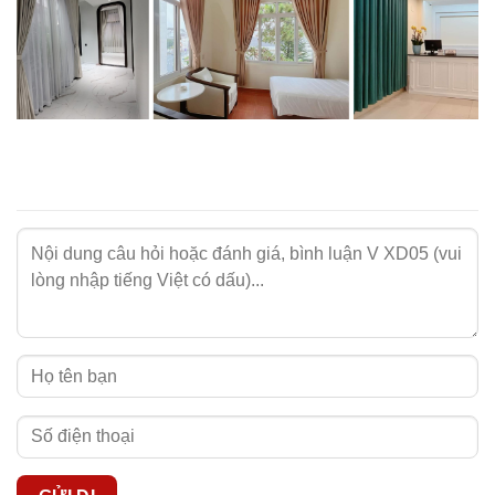
Những lưu ý khi sử dụng rèm màu xnah dương
Để gia tăng độ bền cho sản phẩm rèm vải màu xanh
dương tại nhà NIKKOBLINDS, bạn cần lưu ý các thông tin
quan trọng sau:
- Rèm cần được vệ sinh thường xuyên để tránh bám bụi
bẩn.
- Nên giặt rèm vải bằng tay hoặc giặt máy ở chế độ nhẹ
nhàng.
- Phơi rèm vải ở nơi thoáng mát, tránh ánh nắng trực tiếp.
- Tham khảo
cách vệ sinh rèm vải NIKKOBLINDS
để thực
hiện đúng cách.