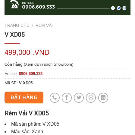
TRANG CHỦ
/
RÈM VẢI
V XD05
499,000 .VND
Còn hàng
(
Xem danh sách Showroom
)
Hotline:
0906.609.333
Mã SP:
V XD05
ĐẶT HÀNG
Rèm Vải V XD05
Mã sản phẩm: V XD05
Màu sắc: Xanh