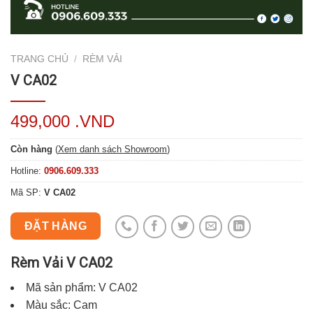
TRANG CHỦ
/
RÈM VẢI
V CA02
499,000 .VND
Còn hàng
(
Xem danh sách Showroom
)
Hotline:
0906.609.333
Mã SP:
V CA02
ĐẶT HÀNG
Rèm Vải V CA02
Mã sản phẩm: V CA02
Màu sắc: Cam