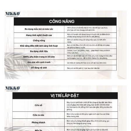
Rèm cửa vải màu cam có thể ứng dụng đa dạng với nhiều
không gian nội thất, từ phòng khách đến phòng ngủ, từ văn
phòng đến nhà hàng hay khách sạn. Với sự kết hợp giữa
phong cách hiện đại và sự tinh tế, đây sẽ là sự lựa chọn
nổi bật và sôi động cho không gian sống của bạn.
Rèm vải màu cam phù hợp với những không gian
nào?
Màu cam không chỉ mang lại sự tươi mới mà còn tạo điểm
nhấn năng động cho không gian sống của bạn. Bộ sưu tập
rèm cửa màu cam của chúng tôi được thiết kế để mang lại
sự sảng khoái và sự sôi động cho mọi căn phòng. Dưới
đây là những gợi ý về cách kết hợp rèm cửa màu cam với
các loại màu tường:
1. Tường màu trắng và xám nhạt
Sự kết hợp giữa rèm cửa màu cam và tường trắng hoặc