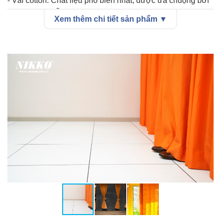
- Vải cotton: Chất liệu phổ biến nhất, được ưa chuộng bởi
sự bền đẹp, dễ giặt ủi và giá thành hợp lý.
Xem thêm chi tiết sản phẩm ▼
- Rèm voan: Chất liệu mỏng nhẹ, tạo cảm giác nhẹ nhàng,
bay bổng.
- Vải nhung: Sang trọng và quý phái nhất, chất liệu dày
dặn, khả năng cản sáng tốt.
- Vải polyester: Chất liệu tổng hợp, có khả năng chống
nhăn, chống phai màu và dễ giặt ủi.
- Vải gấm: Sang trọng, quý phái, phù hợp cho những
không gian rộng rãi.
- Vải bố: Dày dặn, mộc mạc, phù hợp cho những không
gian theo phong cách vintage.
Ứng dụng