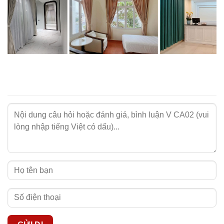
Những lưu ý khi sử dụng rèm màu cam
Để gia tăng độ bền cho sản phẩm rèm vải màu cam tại nhà
NIKKOBLINDS, bạn cần lưu ý các thông tin quan trọng
sau:
- Rèm cần được vệ sinh thường xuyên để tránh bám bụi
bẩn.
- Nên giặt rèm vải bằng tay hoặc giặt máy ở chế độ nhẹ
nhàng.
- Phơi rèm vải ở nơi thoáng mát, tránh ánh nắng trực tiếp.
- Tham khảo
cách vệ sinh rèm vải NIKKOBLINDS
để thực
hiện đúng cách.