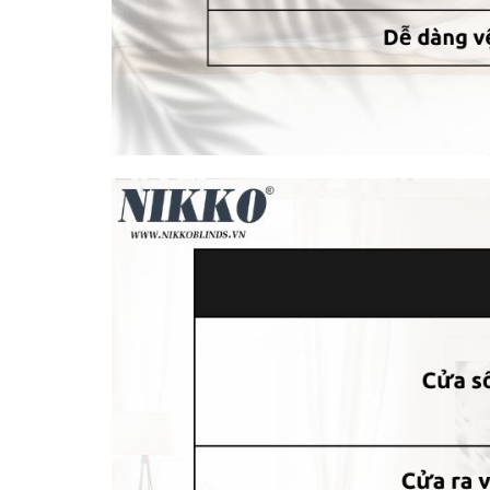
Có rất nhiều mẫu mã cho bạn lựa chọn
Núm vén rèm hợp kim nhôm
không chỉ đơn thuầ
Với sự đa dạng về mẫu mã, kiểu dáng, màu sắc v
của mình.