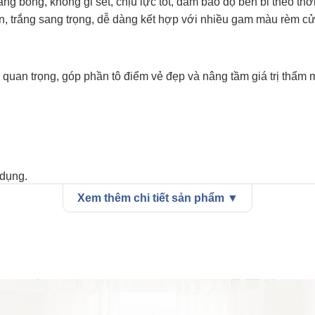
g bóng, không gỉ sét, chịu lực tốt, đảm bảo độ bền bỉ theo thời
n, trắng sang trọng, dễ dàng kết hợp với nhiều gam màu rèm cử
quan trọng, góp phần tô điểm vẻ đẹp và nâng tầm giá trị thẩm m
 dụng.
Xem thêm chi tiết sản phẩm ▼
ng gian.
nh lịch