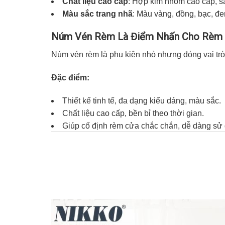
Chất liệu cao cấp
: Hợp kim nhôm cao cấp, sán
Màu sắc trang nhã
: Màu vàng, đồng, bạc, đe
Núm Vén Rèm Là Điểm Nhấn Cho Rèm
Núm vén rèm là phụ kiện nhỏ nhưng đóng vai trò 
Đặc điểm:
Thiết kế tinh tế, đa dạng kiểu dáng, màu sắc.
Chất liệu cao cấp, bền bỉ theo thời gian.
Giúp cố định rèm cửa chắc chắn, dễ dàng sử
Lợi ích:
Mang đến vẻ đẹp sang trọng, cổ điển cho khô
Thể hiện gu thẩm mỹ tinh tế của gia chủ.
Sử dụng tiện lợi, đa dạng ứng dụng.
Làm cho không gian treo rèm của bạn trở nên tha