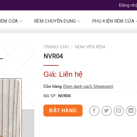
Đăng nhậ
RÈM CỬA
RÈM CHUYÊN DỤNG
PHỤ KIỆN RÈM CỬA
TRANG CHỦ
/
NÚM VÉN RÈM
NVR04
Giá: Liên hệ
Còn hàng
(
Xem danh sách Showroom
)
Mã SP:
NVR04
ĐẶT HÀNG