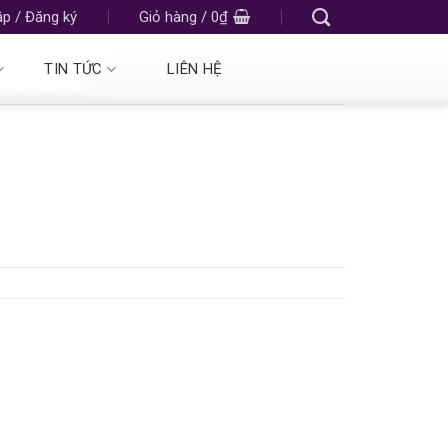
p / Đăng ký
Giỏ hàng /
0
₫
TIN TỨC
LIÊN HỆ