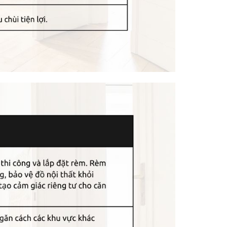
 trí sang trọng, tinh tế cho không gian nội thất.
ể thỏa sức sáng tạo và tô điểm cho ngôi nhà