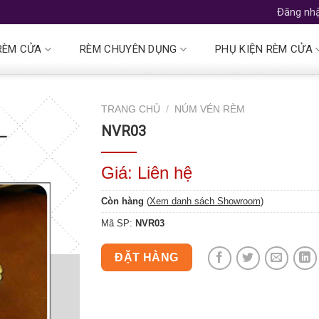
Đăng nhậ
RÈM CỬA
RÈM CHUYÊN DỤNG
PHỤ KIỆN RÈM CỬA
TRANG CHỦ
/
NÚM VÉN RÈM
NVR03
Giá: Liên hệ
Còn hàng
(
Xem danh sách Showroom
)
Mã SP:
NVR03
ĐẶT HÀNG