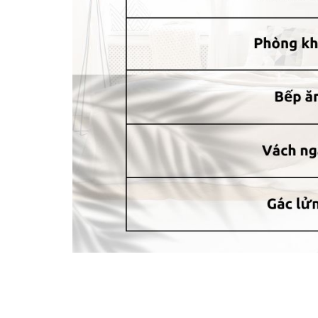
Có rất nhiều mẫu mã cho bạn lựa chọn
Núm vén rèm hình viên kim cương không chỉ đơn t
thất. Với sự đa dạng về mẫu mã, kiểu dáng, màu
nhà của mình.