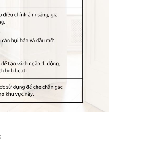
rang trí sang trọng, tinh tế cho không gian nội
ọn để thỏa sức sáng tạo và tô điểm cho ngôi
S