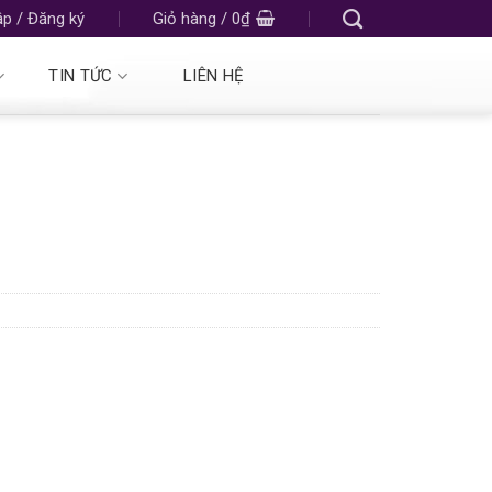
p / Đăng ký
Giỏ hàng /
0
₫
TIN TỨC
LIÊN HỆ