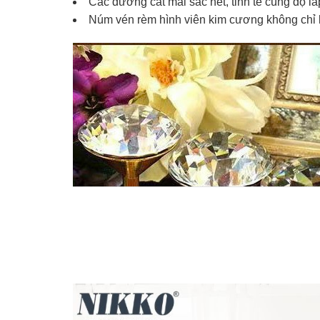
Các đường cắt mài sắc nét, tinh tế cùng độ l
Núm vén rèm hình viên kim cương không chỉ là 