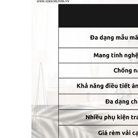
Núm Vén Rèm Là Điểm Nhấn Cho Rèm
Núm vén rèm là phụ kiện nhỏ nhưng đóng vai trò 
Đặc điểm:
Thiết kế tinh tế, đa dạng kiểu dáng, màu sắc.
Chất liệu cao cấp, bền bỉ theo thời gian.
Giúp cố định rèm cửa chắc chắn, dễ dàng sử
Lợi ích:
Mang đến vẻ đẹp sang trọng, cổ điển cho khô
Thể hiện gu thẩm mỹ tinh tế của gia chủ.
Sử dụng tiện lợi, đa dạng ứng dụng.