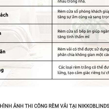
huần là phụ kiện dùng để cố định rèm cửa mà còn là điểm nhấn t
 sắc và chất liệu, NIKKOBLINDS mang đến cho bạn vô số lựa ch
HÌNH ẢNH THI CÔNG RÈM VẢI TẠI NIKKOBLIND