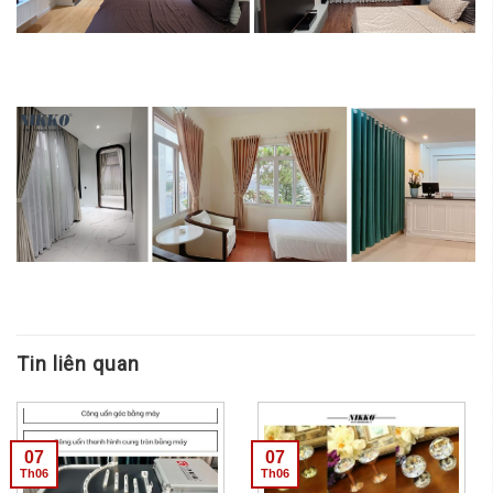
Tin liên quan
07
07
Th06
Th06