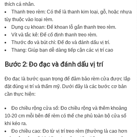
thích cá nhân.
Thanh treo rèm: Có thể là thanh kim loại, gỗ, hoặc nhựa
tùy thuộc vào loại rèm.
Dụng cụ khoan: Để khoan lỗ gắn thanh treo rèm.
Vít và tắc kê: Để cố định thanh treo rèm.
Thước đo và bút chì: Để đo và đánh dấu vị trí.
Thang: Giúp bạn dễ dàng tiếp cận các vị trí cao
Bước 2: Đo đạc và đánh dấu vị trí
Đo đạc là bước quan trọng để đảm bảo rèm cửa được lắp
đặt đúng vị trí và thẩm mỹ. Dưới đây là các bước cơ bản
cần thực hiện:
Đo chiều rộng cửa sổ: Đo chiều rộng và thêm khoảng
10-20 cm mỗi bên để rèm có thể che phủ toàn bộ cửa sổ
khi kéo ra.
Đo chiều cao: Đo từ vị trí treo rèm (thường là cao hơn