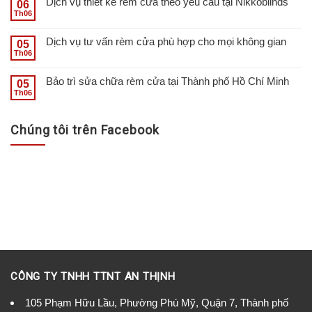
Dịch vụ thiết kế rèm cửa theo yêu cầu tại Nikkoblinds
cấp nhiều loại rèm Roman
06
Th06
chất lượng, đảm bảo đáp ứng
mọi nhu cầu về thẩm mỹ và
Dịch vụ tư vấn rèm cửa phù hợp cho mọi không gian
05
chức năng cho không gian
Th06
sống....
Bảo trì sửa chữa rèm cửa tại Thành phố Hồ Chí Minh
05
Th06
Chúng tôi trên Facebook
CÔNG TY TNHH TTNT AN THỊNH
105 Phạm Hữu Lầu, Phường Phú Mỹ, Quận 7, Thành phố